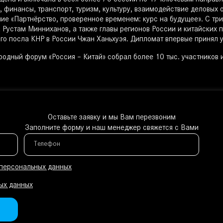
щена и включала в себя более 70 сессий по 17 ключевым направ
 финансы, транспорт, туризм, культуру, взаимодействие деловых о
ие «Партнёрство, проверенное временем: курс на будущее». С тр
 Рустам Минниханов, а также главы регионов России и китайских 
го посла КНР в России Чжан Ханьхуэя. Дипломат впервые принял 
одный форум «Россия – Китай» собрал более 10 тыс. участников и
Оставьте заявку и мы Вам перезвоним
Заполните форму и наш менеджер свяжется с Вами
Телефон
 персональных данных
ых данных