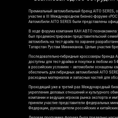
Премиальный автомобильный бренд AITO SERES, о
участие в III Международном бизнес-форуме «РОС
Автомобили AITO SERES были представлены офиц
В ходе форума компания КАН АВТО познакомила у
был продемонстрирован представительский семей
автомобиль на тест-драйв по заранее разработа
Татарстан Рустам Минниханов. Целью участия бре
Последовательно-гибридные кроссоверы бренда A
доступны для тест-драйва и покупки в любом из 
в российских условиях – автомобили оснащены «з
обеспечить для гибридных автомобилей AITO SERE
расходных материалов и запасных частей для обс
Проходящий уже в третий раз Международный бизн
укрепления деловых отношений и культурного об
компании и ведущих игроков рынка экспорта и им
приняли участие представители федеральных мини
Федерации, руководители российских и китайских 