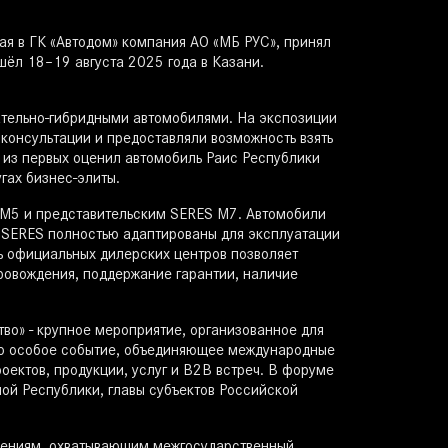
я в ГК «Автодом» компания АО «МБ РУС», принял
шёл 18–19 августа 2025 года в Казани.
тельно-гибридными автомобилями. На экспозиции
онсультации и предоставляли возможность взять
 из первых оценил автомобиль Раис Республики
гах бизнес-элиты.
 М5 и представительским SERES М7. Автомобили
O SERES полностью адаптированы для эксплуатации
ь официальных дилерских центров позволяет
ровождения, поддержание гарантии, наличие
о» - крупное мероприятие, организованное для
то особое событие, объединяющее международные
ектов, продукции, услуг и В2В встреч. В форуме
ой Республики, главы субъектов Российской