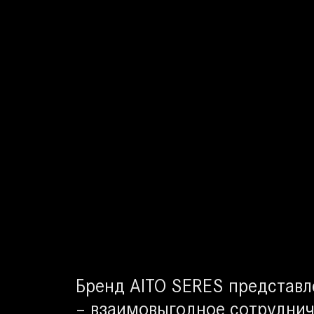
Бренд AITO SERES представл
– взаимовыгодное сотруднич