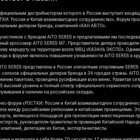
фициальным дистрибьютором которого в России выступает входяща
ТКИ: Россия и Китай взаимовыгодное сотрудничество». Форум про
иальным дилером бренда, компанией «КАН АВТО».
частников с брендом AITO SERES и предлагаемыми им последова
ный кроссовер AITO SERES М7. Представители дилера проводили к
нному маршруту на территории возле МВЦ «КАЗАНЬ ЭКСПО». Одним
нда в форуме являлось повышение узнаваемости AITO SERES в кру
ITO SERES представлены в России элегантным спортивным SERES
54 салонов официальных дилеров бренда в 34 городах страны. AIT
имним пакетом», проведена русификация всех меню. Развитая сет
S высокий уровень и полный спектр официального сервисного соп
луживания в наличии на российских складах.
ес-форум «РОСТКИ: Россия и Китай взаимовыгодное сотрудничеств
мена между российскими регионами и китайскими провинциями. Э
порта, являющееся площадкой для презентации инвестиционных про
стерств, руководители правительств провинций Китайской Народн
компаний, делегации из Китая, эксперты-китаисты.