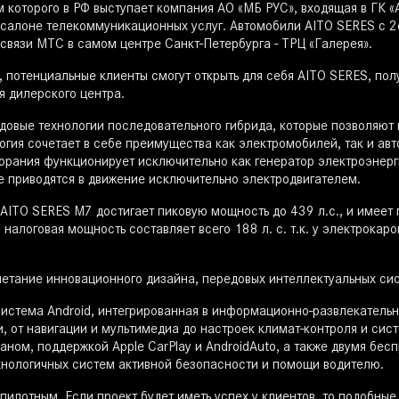
которого в РФ выступает компания АО «МБ РУС», входящая в ГК «
салоне телекоммуникационных услуг. Автомобили AITO SERES c 2
вязи МТС в самом центре Санкт-Петербурга - ТРЦ «Галерея».
, потенциальные клиенты смогут открыть для себя AITO SERES, п
я дилерского центра.
довые технологии последовательного гибрида, которые позволяют
гия сочетает в себе преимущества как электромобилей, так и авт
горания функционирует исключительно как генератор электроэнерг
е приводятся в движение исключительно электродвигателем.
 AITO SERES M7 достигает пиковую мощность до 439 л.с., и имеет
 налоговая мощность составляет всего 188 л. с. т.к. у электрока
четание инновационного дизайна, передовых интеллектуальных си
истема Android, интегрированная в информационно-развлекательн
, от навигации и мультимедиа до настроек климат-контроля и си
ом, поддержкой Apple CarPlay и AndroidAuto, а также двумя бес
хнологичных систем активной безопасности и помощи водителю.
илотным. Если проект будет иметь успех у клиентов, то подобные