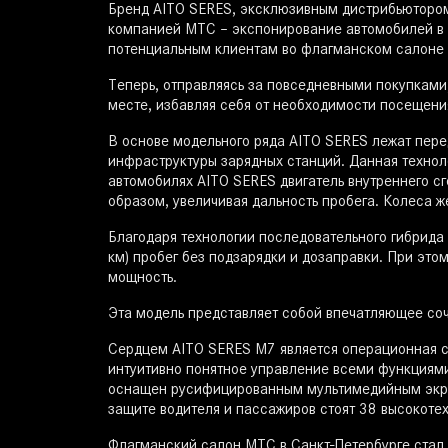
Бренд AITO SERES, эксклюзивным дистрибьютором 
компанией МТС – экспонирование автомобилей в 
потенциальным клиентам во флагманском салоне с
Теперь, отправляясь за повседневными покупками
месте, избавляя себя от необходимости посещени
В основе модельного ряда AITO SERES лежат пере
инфраструктуры зарядных станций. Данная техноло
автомобилях AITO SERES двигатель внутреннего с
образом, увеличивая дальность пробега. Колеса ж
Благодаря технологии последовательного гибрида
км) пробег без подзарядки и дозаправки. При этом
мощность.
Эта модель представляет собой впечатляющее со
Сердцем AITO SERES M7 является операционная с
интуитивно понятное управление всеми функциями
оснащен русифицированным мультимедийным экран
защите водителя и пассажиров стоят 38 высокоте
Флагманский салон МТС в Санкт-Петербурге стал п