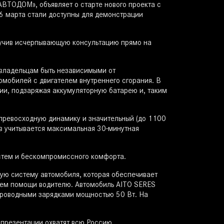
АВТОДОМ», объявляет о старте нового проекта с
6 марта стали доступны для демонстрации
олучив исчерпывающую консультацию прямо на
 владельцам быть независимыми от
омобилей с двигателем внутреннего сгорания. В
ии, подзаряжая аккумуляторную батарею и, таким
 превосходную динамику и значительный (до 1100
ров учитывается максимальная 30-минутная
стем и бескомпромиссного комфорта.
ую систему автомобиля, которая обеспечивает
стем помощи водителю. Автомобиль AITO SERES
проводными зарядками мощностью 50 Вт. На
 презентации охватят всю Россию.