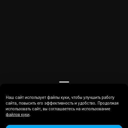
Наш сайт использует файлы куки, чтобы улучшить работу
сайта, повысить его эффективность и удобство. Продолжая
использовать сайт, вы соглашаетесь на использование
файлов куки
.