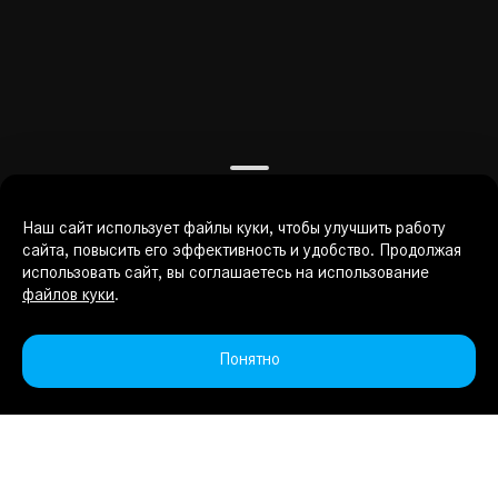
Наш сайт использует файлы куки, чтобы улучшить работу
сайта, повысить его эффективность и удобство. Продолжая
использовать сайт, вы соглашаетесь на использование
файлов куки
.
Понятно