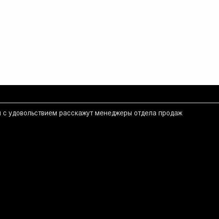
зможно, предложения с такими параметрами очень редки. Уберите
м с удовольствием расскажут менеджеры отдела продаж